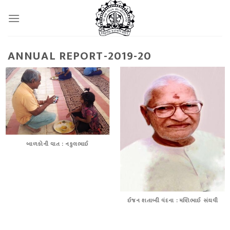
Skip
to
content
ANNUAL REPORT-2019-20
બાળકોની વાત : નકુલભાઈ
ઈજન શતાબ્દી વંદના : મણિભાઈ સંઘવી